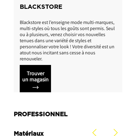
INTERSPORT
ues,
Aujourd’hui, Intersport c’est plus de 650 points
 Seul
de vente en France et déjà 6 magasins à La
Réunion . N°1 mondial de la distribution
d’articles de sport, Intersport est reconnu pour
st un
sa créativité, son innovation et son
déploiement constant de nouvelles gammes
autour du sport.
Trouver
un magasin
PROFESSIONNEL