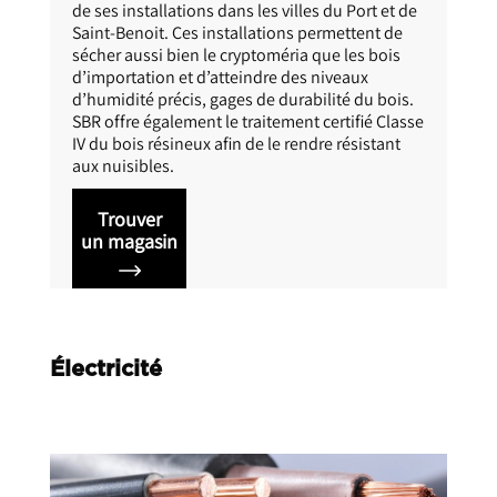
iat avec la scierie de La
Expert multi-spécialiste dans 
et sèche les bois au travers
distribution, Ravate Profess
 dans les villes du Port et de
et garantit au quotidien des s
nstallations permettent de
quincaillerie, outillage, matéri
e cryptoméria que les bois
produits métallurgiques et ma
atteindre des niveaux
construction aux professionne
gages de durabilité du bois.
l’industrie et de l’artisanat. 
 le traitement certifié Classe
trois points de vente à travers
afin de le rendre résistant
Port, à Saint-Pierre et à Saint-
Trouver
un magasin
Électricité