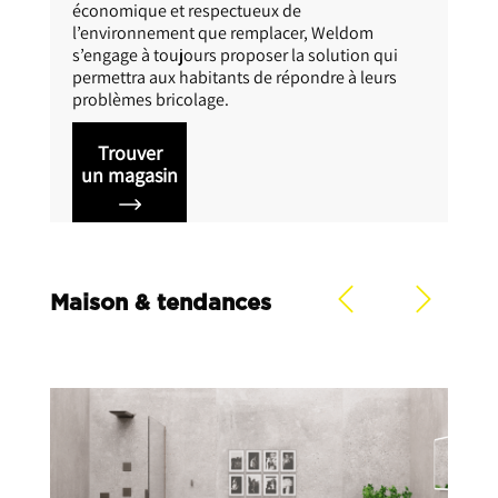
1931, ce sont des produits fabriqués en France
dans nos usines, c’est la qualité des produits
qui durent dans le temps, c’est le choix du
standard ou du sur-mesure, ce sont des
services à votre service, ce sont des prix
fabriquant toute l’année. Lapeyre vous
accueille depuis plus de 15 ans à La Réunion
pour tous vos projets : cuisine, salles de bains,
menuiseries et carrelage.
Trouver
un magasin
Maison & tendances