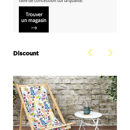
, moderne et
durable. Pour vous simplifier la vie, nous avon
des produits
mis en place des conseillers experts à votre
ns jamais
disposition, un service livraison « dès le
lendemain » et un service dépannage à
domicile.
Profitez du nec plus ultra de la technologie av
R’electro !
Trouver
un magasin
Discount