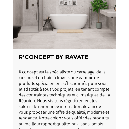
E
R’ELECTRO
lage, de la
R’electro est le spécialiste des équipements
mme de
électroménager et multimédia de la maison.
 pour vous,
Nous vous proposons plus de 1 500 références
enant compte
disponibles dans nos 5 magasins et sur le site
tiques de La
ravate.com. Notre ambition est d’aider chaque
nt les
Réunionnais à profiter pleinement du monde
afin de
connecté par un usage plus juste et plus