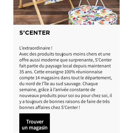
GIFI
Des idées de génie à bon prix !
Chez GiFi, nous avons pour ambition de faire
plaisir à nos clients en leur proposant des
produits pour la maison et les loisirs, uniques
et sans cesse renouvelés.
Entrer dans un magasin GiFi, c’est vivre une
expérience unique où le bonheur se conjugue à
bon prix.
Trouver
un magasin